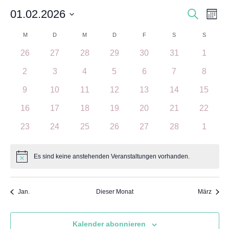
Veranst
Ver
01.02.2026
Suche
Monat
Ans
Suche
Datum
Kalender
M
MONTAG
D
DIENSTAG
M
MITTWOCH
D
DONNERSTAG
F
FREITAG
S
SAMSTAG
S
SONNT
Nav
und
wählen.
von
0
0
0
0
0
0
0
26
27
28
29
30
31
1
Ansicht
Veranstaltungen
Veranstaltungen
Veranstaltungen
Veranstaltungen
Veranstaltungen
Veranstaltungen
Veranst
Veranstaltungen
0
0
0
0
0
0
0
2
3
4
5
6
7
8
Navigat
Veranstaltungen
Veranstaltungen
Veranstaltungen
Veranstaltungen
Veranstaltungen
Veranstaltunge
Veranst
0
0
0
0
0
0
0
9
10
11
12
13
14
15
Veranstaltungen
Veranstaltungen
Veranstaltungen
Veranstaltungen
Veranstaltungen
Veranstaltungen
Veranst
0
0
0
0
0
0
0
16
17
18
19
20
21
22
Veranstaltungen
Veranstaltungen
Veranstaltungen
Veranstaltungen
Veranstaltungen
Veranstaltungen
Veranst
0
0
0
0
0
0
0
23
24
25
26
27
28
1
Veranstaltungen
Veranstaltungen
Veranstaltungen
Veranstaltungen
Veranstaltungen
Veranstaltungen
Veranst
Es sind keine anstehenden Veranstaltungen vorhanden.
Hinweis
Jan.
Dieser Monat
März
Kalender abonnieren