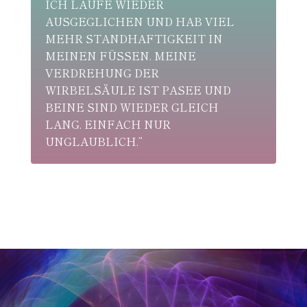
ICH LAUFE WIEDER
VERMISST
AUSGEGLICHEN UND HAB VIEL
IST WAHR
MEHR STANDHAFTIGKEIT IN
MEINEN FÜSSEN. MEINE V
ERDREHUNG DER W
IRBELSÄULE IST PASEE UND B
EINE SIND WIEDER GLEICH L
ANG. EINFACH NUR U
NGLAUBLICH.”