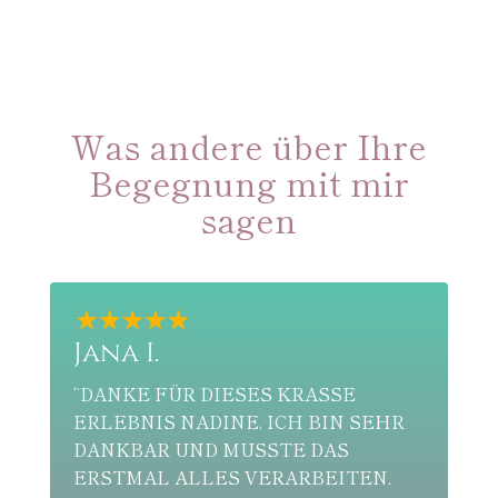
Was andere über Ihre
Begegnung mit mir
sagen
Jana I.
Sophie
“DANKE FÜR DIESES KRASSE
“DANK N
ERLEBNIS NADINE. ICH BIN SEHR
CHAKREN
DANKBAR UND MUSSTE DAS
EINE TIE
ERSTMAL ALLES VERARBEITEN.
GEFUNDEN