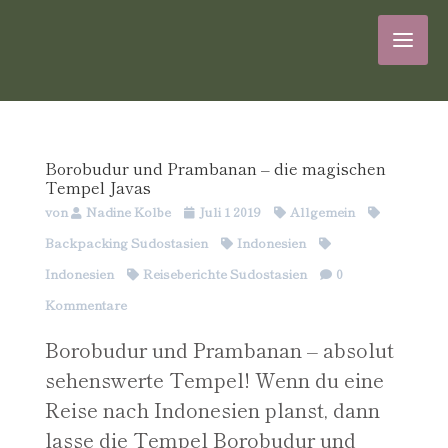
Borobudur und Prambanan – die magischen
Tempel Javas
von
Nadine Kolbe
Juli 1 2019
Allgemein
Backpacking Südostasien
Indonesien
Indonesien
Reiseberichte Südostasien
0
Kommentare
Borobudur und Prambanan – absolut
sehenswerte Tempel! Wenn du eine
Reise nach Indonesien planst, dann
lasse die Tempel Borobudur und