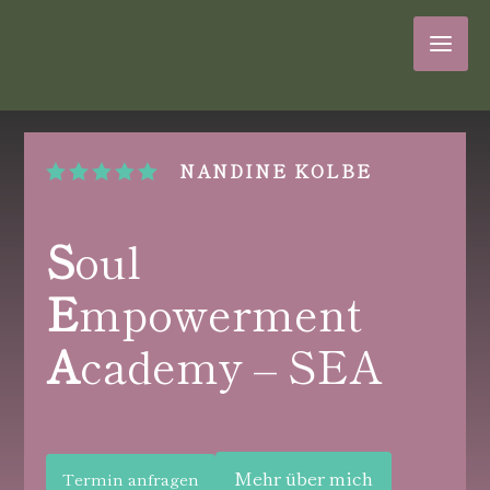
NANDINE KOLBE





S
oul
E
mpowerment
A
cademy – SEA
Mehr über mich
Termin anfragen