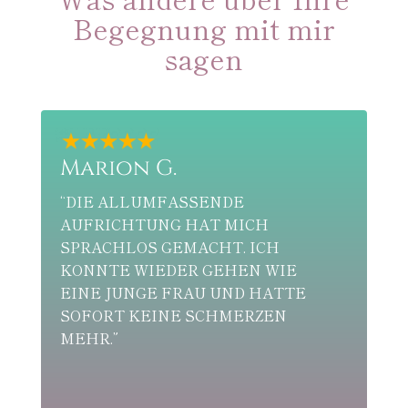
Begegnung mit mir
sagen
Jana I.
“DANKE FÜR DIESES KRASSE
CH
ERLEBNIS NADINE. ICH BIN SEHR
ICH
DANKBAR UND MUSSTE DAS
N WIE
ERSTMAL ALLES VERARBEITEN.
 HATTE
ICH LAUFE WIEDER
RZEN
AUSGEGLICHEN UND HAB VIEL
MEHR STANDHAFTIGKEIT IN
MEINEN FÜSSEN. MEINE V
ERDREHUNG DER W
IRBELSÄULE IST PASEE UND B