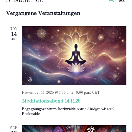
Liste
Ans
Suche
Datum
Vergangene Veranstaltungen
Nav
und
wählen.
Ansich
NOV.
14
Naviga
2025
November 14, 2025 @ 7:00 p.m.
-
9:00 p.m.
CET
Meditationsabend 14.11.25
Begegnungszentrum Borkwalde
Astrid-Lindgren-Platz 9,
Borkwalde
SEP.